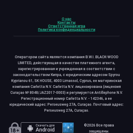
О нас
Контакты
Ответственная игра
Политика конфиденциальности
Оператором сайта является компания B.W.I. BLACK-WOOD
LIMITED, действующая в качестве платежного агента,
зарегистрированная и учрежденная в соответствии с
законодательством Кипра, с юридическим адресом Spyrou
Kyprianou 61, SK HOUSE, 4003 Limassol, Cyprus, ее материнская
компания Carletta N.V. Carletta N.V. лицензирована (лицензия
Curaçao № 8048/JAZ2017-0003) и регулируется Antillephone N.V.
Регистрационный номер Carletta N.V. - 142346, а ее
юридический адрес: Perseusweg 27A, Curaçao. Почтовый адрес:
Perseusweg 27A, Curaçao.
©2026 Все права
Скачать для
Android
защищены.