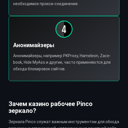
необходимое прокси-соединение.
Анонимайзеры
Анонимайзеры, например PKProxy, Hameleon, Zace-
book, Hide MyAss и другие, часто применяются для
обхода блокировок сайтов.
Зачем казино рабочее Pinco
зеркало?
Зеркала Pinco служат важным инструментом для обхода