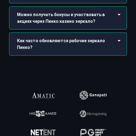
Можно получать бонусы и участвовать в
акциях через Пинко казино зеркало?
Как часто обновляются рабочие зеркало
Пинко?