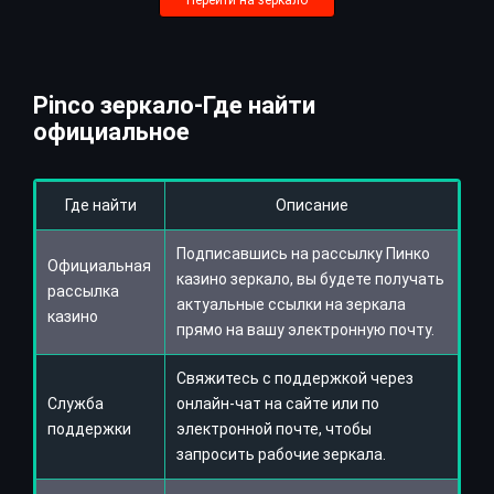
Перейти на зеркало
Pinco зеркало-Где найти
официальное
Где найти
Описание
Подписавшись на рассылку Пинко
Официальная
казино зеркало, вы будете получать
рассылка
актуальные ссылки на зеркала
казино
прямо на вашу электронную почту.
Свяжитесь с поддержкой через
Служба
онлайн-чат на сайте или по
поддержки
электронной почте, чтобы
запросить рабочие зеркала.