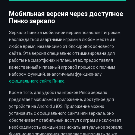
Мобильная версия через доступное
Пинко зеркало
Зеркало Пинко в мобильной версии позволяет игрокам
наслаждаться азартными играми в любом месте и в
любое время, независимо от блокировок основного
сайта. Эта версия специально оптимизирована для
работы на смартфонах и планшетах, предоставляя
качественный и плавный игровой процесс с полным
набором функций, аналогичным функционалу
официального сайта Пинко
.
Кроме того, для удобства игроков Pinco зеркало
предлагает мобильное приложение, доступное для
устройств на Android и iOS. Приложение можно
установить с официального сайта или зеркала, оно
обеспечивает стабильный доступ к играм и исключает
необходимость каждый раз искать актуальное зеркало.
Функционал приложения позволяет выполнять те же