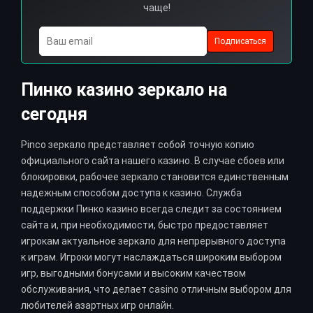
чаще!
Пинко казино зеркало на
сегодня
Pinco зеркало представляет собой точную копию
официального сайта нашего казино. В случае сбоев или
блокировки, рабочее зеркало становится единственным
надежным способом доступа к казино. Служба
поддержки Пинко казино всегда следит за состоянием
сайта и, при необходимости, быстро предоставляет
игрокам актуальное зеркало для непрерывного доступа
к играм. Игроки могут наслаждаться широким выбором
игр, выгодными бонусами и высоким качеством
обслуживания, что делает casino отличным выбором для
любителей азартных игр онлайн.