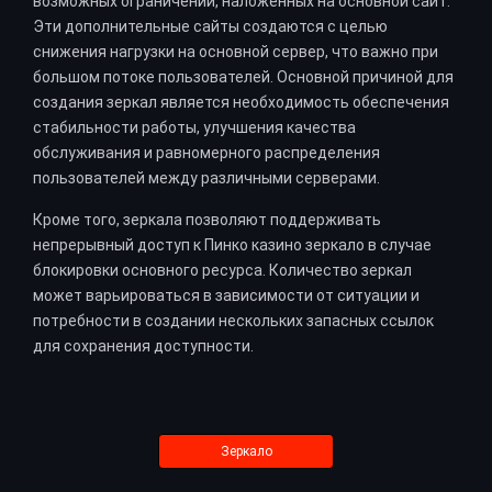
возможных ограничений, наложенных на основной сайт.
Эти дополнительные сайты создаются с целью
снижения нагрузки на основной сервер, что важно при
большом потоке пользователей. Основной причиной для
создания зеркал является необходимость обеспечения
стабильности работы, улучшения качества
обслуживания и равномерного распределения
пользователей между различными серверами.
Кроме того, зеркала позволяют поддерживать
непрерывный доступ к Пинко казино зеркало в случае
блокировки основного ресурса. Количество зеркал
может варьироваться в зависимости от ситуации и
потребности в создании нескольких запасных ссылок
для сохранения доступности.
Зеркало