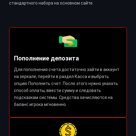
стандартного набора на основном сайте.
Пополнение депозита
Для пополнения счета достаточно зайти в аккаунт
на зеркале, перейти в раздел Касса и выбрать
опцию Пополнить счет. После этого нужно указать
способ оплаты, ввести сумму и следовать
подсказкам системы. Средства зачисляются на
баланс игрока мгновенно.