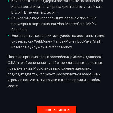
Криптовалюты: поддерживается также пополнение с
использованием популярных криптовалют, таких как
Bitcoin, Ethereum и Litecoin.
Банковские карты: пополняйте баланс с помощью
популярных карт, включая Visa, MasterCard, МИР и
Сбербанк.
Электронные кошельки: для удобства доступны такие
системы, как WebMoney, YandexMoney, EcoPays, Skrill,
Neteller, PayAnyWay и Perfect Money.
Платежи принимаются в российских рублях и долларах
США, что обеспечивает удобство для разных валютных
предпочтений. Мобильное приложение идеально
подходит для тех, кто хочет наслаждаться азартными
играми и получать выигрыши в любое время и в любом
месте.
Пополнить депозит