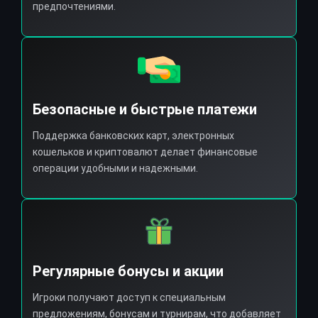
предпочтениями.
Безопасные и быстрые платежи
Поддержка банковских карт, электронных
кошельков и криптовалют делает финансовые
операции удобными и надежными.
Регулярные бонусы и акции
Игроки получают доступ к специальным
предложениям, бонусам и турнирам, что добавляет