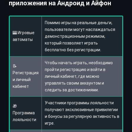
приложения на Андроид и Айфон
Помимо игры на реальные деньги,
пользователи могут наслаждаться
🎰 Игровые
демонстрационным режимом,
автоматы
который позволяет играть
бесплатно без регистрации.
Чтобы начать играть, необходимо
📝
пройти регистрацию и войти в
Регистрация
личный кабинет, где можно
и личный
управлять своим аккаунтом и
кабинет
следить за достижениями.
Участники программы лояльности
🎁
получают эксклюзивные привилегии
Программа
и бонусы за регулярную активность в
лояльности
игре.