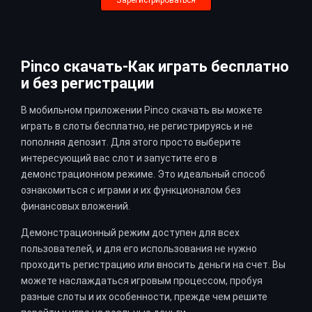
Зарегистрироваться
Pinco скачать-Как играть бесплатно
и без регистрации
В мобильном приложении Pinco скачать вы можете
играть в слоты бесплатно, не регистрируясь и не
пополняя депозит. Для этого просто выберите
интересующий вас слот и запустите его в
демонстрационном режиме. Это идеальный способ
ознакомиться с играми и их функционалом без
финансовых вложений.
Демонстрационный режим доступен для всех
пользователей, и для его использования не нужно
проходить регистрацию или вносить деньги на счет. Вы
можете наслаждаться игровым процессом, пробуя
разные слоты и их особенности, прежде чем решите