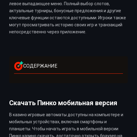
левое выпадающее меню. Полный выбор слотов,
актуальные турниры, бонусные предложения и другие
ключевые функции остаются доступными. Игроки также
могут просматривать историю своих игр и транзакций
непосредственно через приложение.
СОДЕРЖАНИЕ
Скачать Пинко мобильная версия
В казино игровые автоматы доступны на компьютере и
мобильных устройствах, включая смартфоны и
планшеты. Чтобы начать играть в мобильной версии
Пинко казино скачать, достаточно открыть браузер на