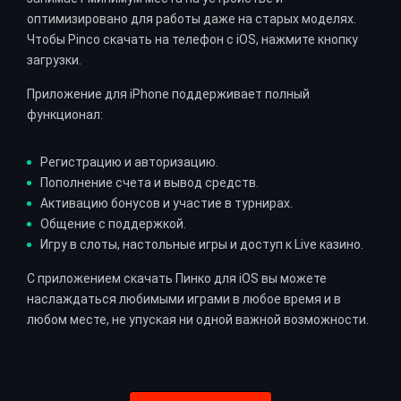
оптимизировано для работы даже на старых моделях.
Чтобы Pinco скачать на телефон с iOS, нажмите кнопку
загрузки.
Приложение для iPhone поддерживает полный
функционал:
Регистрацию и авторизацию.
Пополнение счета и вывод средств.
Активацию бонусов и участие в турнирах.
Общение с поддержкой.
Игру в слоты, настольные игры и доступ к Live казино.
С приложением скачать Пинко для iOS вы можете
наслаждаться любимыми играми в любое время и в
любом месте, не упуская ни одной важной возможности.