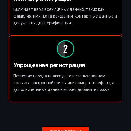
Включает ввод всех личных данных, таких как
фамилия, имя, дата рождения, контактные данные и
документы для верификации.
Упрощенная регистрация
Позволяет создать аккаунт с использованием
только электронной почты или номера телефона, а
дополнительные данные можно добавить позже.